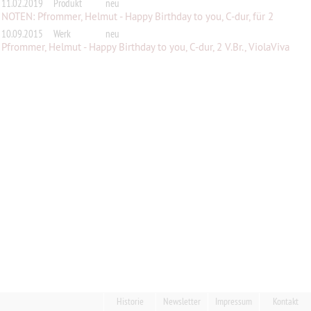
11.02.2019
Produkt
neu
NOTEN: Pfrommer, Helmut - Happy Birthday to you, C-dur, für 2
Violinen...
10.09.2015
Werk
neu
Pfrommer, Helmut - Happy Birthday to you, C-dur, 2 V.Br., ViolaViva
Historie
Newsletter
Impressum
Kontakt