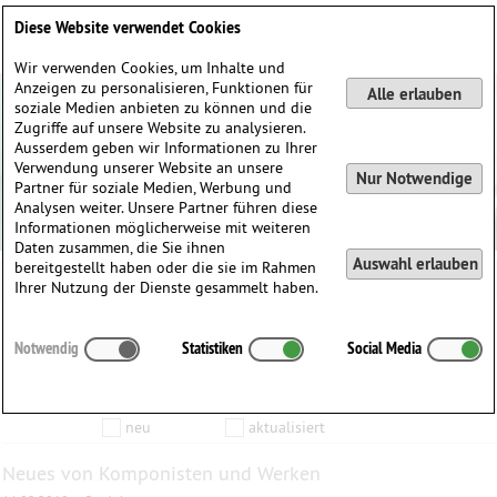
Deutsch
English
0
Diese Website verwendet Cookies
Anmelden / Registrieren
Wir verwenden Cookies, um Inhalte und
Anzeigen zu personalisieren, Funktionen für
Alle erlauben
soziale Medien anbieten zu können und die
Zugriffe auf unsere Website zu analysieren.
Ausserdem geben wir Informationen zu Ihrer
Verwendung unserer Website an unsere
Nur Notwendige
Partner für soziale Medien, Werbung und
Analysen weiter. Unsere Partner führen diese
Informationen möglicherweise mit weiteren
Daten zusammen, die Sie ihnen
Auswahl erlauben
bereitgestellt haben oder die sie im Rahmen
Ihrer Nutzung der Dienste gesammelt haben.
Inhalte die vom
bis zum
Notwendig
Statistiken
Social Media
Anzeigen
aktualisiert wurden…
Filtern nach:
Komponist
Werk
Produkt
neu
aktualisiert
Neues von Komponisten und Werken