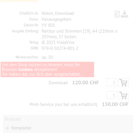
Erhältlich als
Noten, Download
Status
Herausgegeben
Edition Nr
VV 801
Ausgabe (Umfang)
Partitur und Stimmen [29], A4 (210mm x
297mm), 37 Seiten
Verlag
© 2025 ViolaViva
ISMN
979-0-50274-801-2
Werkverzeichnis
op. 30
Um den Shop nutzen zu können, muss Ihr
Browser
Cookies
akzeptieren!
Sie haben das zur Zeit aber ausgeschaltet...
120.00 CHF
Download
150.00 CHF
Print-Service (nur bei uns erhältlich)
Produkt
Komponist