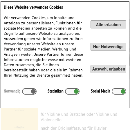
Deutsch
English
0
Diese Website verwendet Cookies
Anmelden / Registrieren
Wir verwenden Cookies, um Inhalte und
Anzeigen zu personalisieren, Funktionen für
Alle erlauben
soziale Medien anbieten zu können und die
Zugriffe auf unsere Website zu analysieren.
Ausserdem geben wir Informationen zu Ihrer
Verwendung unserer Website an unsere
Nur Notwendige
Partner für soziale Medien, Werbung und
Analysen weiter. Unsere Partner führen diese
Informationen möglicherweise mit weiteren
Daten zusammen, die Sie ihnen
Auswahl erlauben
bereitgestellt haben oder die sie im Rahmen
Ihrer Nutzung der Dienste gesammelt haben.
Wohltemperiertes Klavier Teil 2, Heft 1:
Notwendig
Statistiken
Social Media
11 zweistimmige Präludien
Bach, Johann Sebastian
(1685–1750)
für Violine und Bratsche oder Violine und
Violoncello
nach der Originalfassung für Klavier