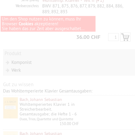
Wohltemp. Klavier - Teil II
(#1)
Werkverzeichnis
BWV 871, 875, 876, 877, 879, 882, 884, 886,
889, 892, 893
Um den Shop nutzen zu können, muss Ihr
Browser
Cookies
akzeptieren!
Sie haben das zur Zeit aber ausgeschaltet...
36.00 CHF
Produkt
Komponist
Werk
Gut zu wissen
Das Wohltemperierte Klavier Gesamtausgaben:
Bach, Johann Sebastian
Wohltemperiertes Klavier 1 in
Streicherbearbeit.
Gesamtausgabe; die Hefte 1 - 6
Duos, Trios, Quartette und Quintette
150.00 CHF
Bach, Johann Sebastian