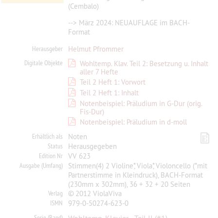
(Cembalo)
--> März 2024: NEUAUFLAGE im BACH-
Format
Herausgeber
Helmut Pfrommer
Digitale Objekte
Wohltemp. Klav. Teil 2: Besetzung u. Inhalt
aller 7 Hefte
Teil 2 Heft 1: Vorwort
Teil 2 Heft 1: Inhalt
Notenbeispiel: Präludium in G-Dur (orig.
Fis-Dur)
Notenbeispiel: Präludium in d-moll
Erhältlich als
Noten
Status
Herausgegeben
Edition Nr
VV 623
Ausgabe (Umfang)
Stimmen(4) 2 Violine*, Viola*, Violoncello (*mit
Partnerstimme in Kleindruck), BACH-Format
(230mm x 302mm), 36 + 32 + 20 Seiten
Verlag
© 2012 ViolaViva
ISMN
979-0-50274-623-0
Serie (Band)