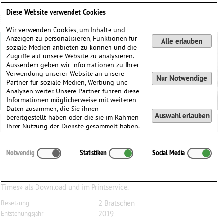
Deutsch
English
0
Diese Website verwendet Cookies
Anmelden / Registrieren
Wir verwenden Cookies, um Inhalte und
Anzeigen zu personalisieren, Funktionen für
Alle erlauben
soziale Medien anbieten zu können und die
Zugriffe auf unsere Website zu analysieren.
Ausserdem geben wir Informationen zu Ihrer
Verwendung unserer Website an unsere
Nur Notwendige
Partner für soziale Medien, Werbung und
Analysen weiter. Unsere Partner führen diese
Informationen möglicherweise mit weiteren
Daten zusammen, die Sie ihnen
Auswahl erlauben
bereitgestellt haben oder die sie im Rahmen
Ihrer Nutzung der Dienste gesammelt haben.
Ernest
Hiltenbrand
(1945)
Notwendig
Statistiken
Social Media
Intrada, Duo für 2 Bratschen
Complainte des temps passés, Tales of Old-Time No. 1, Duo für Viola
Ist mit Bestellnummer M4V-1038 auch erhältlich als «Tales form old
Times» als Download und im Printservice.
2 Bratschen
Besetzung
2019
Entstehungsjahr