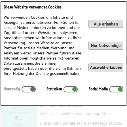
Deutsch
English
0
Diese Website verwendet Cookies
Anmelden / Registrieren
Wir verwenden Cookies, um Inhalte und
Anzeigen zu personalisieren, Funktionen für
Alle erlauben
soziale Medien anbieten zu können und die
Zugriffe auf unsere Website zu analysieren.
Ausserdem geben wir Informationen zu Ihrer
Verwendung unserer Website an unsere
Nur Notwendige
Partner für soziale Medien, Werbung und
Analysen weiter. Unsere Partner führen diese
Informationen möglicherweise mit weiteren
Daten zusammen, die Sie ihnen
Auswahl erlauben
bereitgestellt haben oder die sie im Rahmen
Ihrer Nutzung der Dienste gesammelt haben.
Aus den Sechs Klavierpartiten
Notwendig
Statistiken
Social Media
Bach, Johann Sebastian
(1685–1750)
für Violine und Bratsche
Sechs ausgewählte zweistimmige Stücke
Dieser Band enthält sechs zweiteilige Stücke,