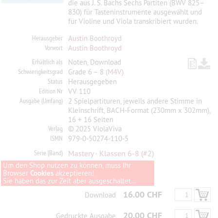
die aus J. S. Bachs Sechs Partiten (BWV 825–
830) für ­Tasteninstrumente ausgewählt und
für Violine und Viola transkribiert wurden.
Herausgeber
Austin Boothroyd
Vorwort
Austin Boothroyd
Erhältlich als
Noten, Download
Schwierigkeitsgrad
Grade 6 – 8
(M4V)
Status
Herausgegeben
Edition Nr
VV 110
Ausgabe (Umfang)
2 Spielpartituren, jeweils andere Stimme in
Kleinschrift, BACH-Format (230mm x 302mm),
16 + 16 Seiten
Verlag
© 2025 ViolaViva
ISMN
979-0-50274-110-5
Serie (Band)
Mastery · Klassen 6-8
(#2)
Um den Shop nutzen zu können, muss Ihr
Browser
Cookies
akzeptieren!
Sie haben das zur Zeit aber ausgeschaltet...
16.00 CHF
Download
20.00 CHF
Gedruckte Ausgabe