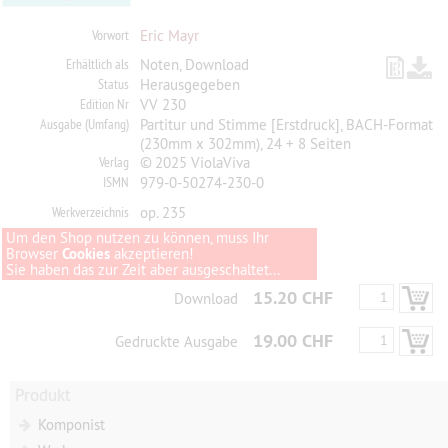
Vorwort
Eric Mayr
Erhältlich als
Noten, Download
Status
Herausgegeben
Edition Nr
VV 230
Ausgabe (Umfang)
Partitur und Stimme [Erstdruck], BACH-Format
(230mm x 302mm), 24 + 8 Seiten
Verlag
© 2025 ViolaViva
ISMN
979-0-50274-230-0
Werkverzeichnis
op. 235
Um den Shop nutzen zu können, muss Ihr
Browser
Cookies
akzeptieren!
Sie haben das zur Zeit aber ausgeschaltet...
15.20 CHF
Download
19.00 CHF
Gedruckte Ausgabe
Produkt
Komponist