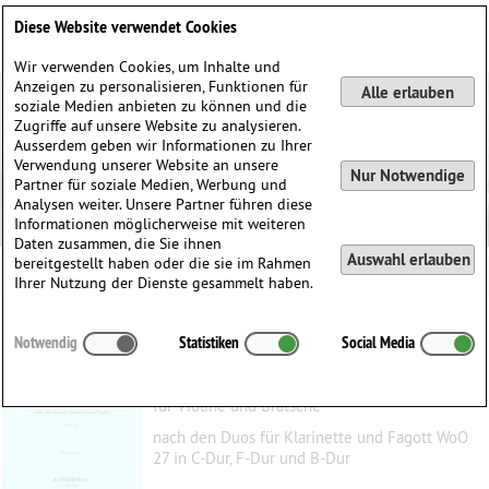
Deutsch
English
0
Diese Website verwendet Cookies
Anmelden / Registrieren
Wir verwenden Cookies, um Inhalte und
Anzeigen zu personalisieren, Funktionen für
Alle erlauben
soziale Medien anbieten zu können und die
Zugriffe auf unsere Website zu analysieren.
Ausserdem geben wir Informationen zu Ihrer
Verwendung unserer Website an unsere
Nur Notwendige
Partner für soziale Medien, Werbung und
Analysen weiter. Unsere Partner führen diese
Informationen möglicherweise mit weiteren
Daten zusammen, die Sie ihnen
Auswahl erlauben
bereitgestellt haben oder die sie im Rahmen
Ihrer Nutzung der Dienste gesammelt haben.
Drei Duette G-dur, C-dur und B-dur
Notwendig
Statistiken
Social Media
Beethoven, Ludwig van
(1770–1827)
für Violine und Bratsche
nach den Duos für Klarinette und Fagott WoO
27 in C-Dur, F-Dur und B-Dur