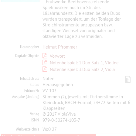
...Frühwerke Beethovens, reizende
Spielmusiken noch im Stil des
18.Jahrhunderts. Die ersten beiden Duos
wurden transponiert, um der Tonlage der
Streichinstrumente anzupassen bzw.
ständigen Wechsel von originaler und
oktavierter Lage zu vermeiden.
Herausgeber
Helmut Pfrommer
Digitale Objekte
Vorwort
Notenbeispiel: 1.Duo Satz 1, Violine
Notenbeispiel: 3.Duo Satz 2, Viola
Erhältlich als
Noten
Status
Herausgegeben
Edition Nr
VV 103
Ausgabe (Umfang)
Stimmen (2), jeweils mit Partnerstimme in
Kleindruck, BACH-Format, 24+22 Seiten mit 6
Klappseiten
Verlag
© 2017 ViolaViva
ISMN
979-0-50274-103-7
Werkverzeichnis
Wo0 27