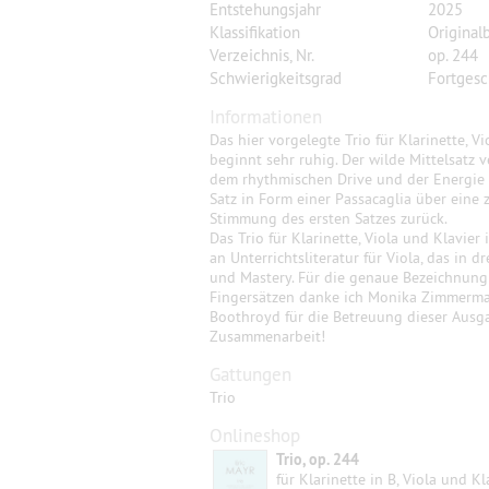
Entstehungsjahr
2025
Klassifikation
Original
Verzeichnis, Nr.
op. 244
Schwierigkeitsgrad
Fortgesc
Informationen
Das hier vorgelegte Trio für Klarinette, Vi
beginnt sehr ruhig. Der wilde Mittelsatz 
dem rhythmischen Drive und der Energie 
Satz in Form einer Passacaglia über eine 
Stimmung des ersten Satzes zurück.
Das Trio für Klarinette, Viola und Klavie
an Unterrichtsliteratur für Viola, das in d
und Mastery. Für die genaue Bezeichnung
Fingersätzen danke ich Monika Zimmermann
Boothroyd für die Betreuung dieser Ausga
Zusammenarbeit!
Gattungen
Trio
Onlineshop
Trio, op. 244
für Klarinette in B, Viola und Kl