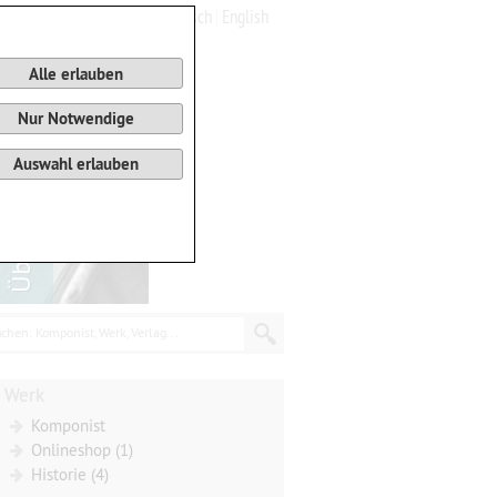
Deutsch
English
0
Warenkorb
Alle erlauben
Nur Notwendige
Auswahl erlauben
chen: Komponist, Werk, Verlag...
Werk
Komponist
Onlineshop (1)
Historie (4)