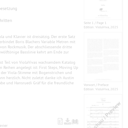
besetzung
hritten
Seite 1 / Page 1
Edition: ViolaViva, 2025
ola und Klavier ist dreisätzig. Der erste Satz
verbindet Boris Blachers Variable Metren mit
von Rockmusik. Der abschliessende dritte
zwölftönige Basslinie kehrt am Ende zur
r ist Teil von ViolaVivas wachsendem Katalog
rei Reihen angelegt ist: First Steps, Moving Up
 der Viola-Stimme mit Bogenstrichen und
 herzlich. Nicht zuletzt danke ich Austin
be und Hansruedi Gräf für die freundliche
Vorwort / Preface
Edition: ViolaViva, 2025
avier