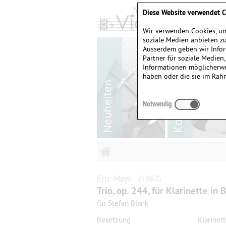
Diese Website verwendet C
Wir verwenden Cookies, um
soziale Medien anbieten zu
Ausserdem geben wir Infor
Partner für soziale Medien
Informationen möglicherwe
haben oder die sie im Rah
Notwendig
Eric
Mayr
(1962)
Trio, op. 244, für Klarinette in 
für Stefan Blank
Besetzung
Klarinett