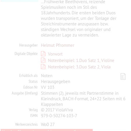
...Frühwerke Beethovens, reizende
Spielmusiken noch im Stil des
18.Jahrhunderts. Die ersten beiden Duos
wurden transponiert, um der Tonlage der
Streichinstrumente anzupassen bzw.
ständigen Wechsel von originaler und
oktavierter Lage zu vermeiden.
Herausgeber
Helmut Pfrommer
Digitale Objekte
Vorwort
Notenbeispiel: 1.Duo Satz 1, Violine
Notenbeispiel: 3.Duo Satz 2, Viola
Erhältlich als
Noten
Status
Herausgegeben
Edition Nr
VV 103
Ausgabe (Umfang)
Stimmen (2), jeweils mit Partnerstimme in
Kleindruck, BACH-Format, 24+22 Seiten mit 6
Klappseiten
Verlag
© 2017 ViolaViva
ISMN
979-0-50274-103-7
Werkverzeichnis
Wo0 27