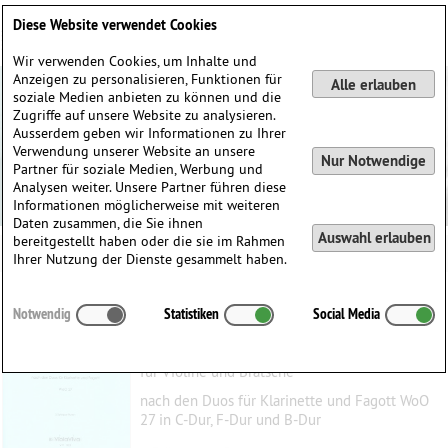
Deutsch
English
0
Diese Website verwendet Cookies
Anmelden / Registrieren
Wir verwenden Cookies, um Inhalte und
Anzeigen zu personalisieren, Funktionen für
Alle erlauben
soziale Medien anbieten zu können und die
Zugriffe auf unsere Website zu analysieren.
Ausserdem geben wir Informationen zu Ihrer
Verwendung unserer Website an unsere
Nur Notwendige
Partner für soziale Medien, Werbung und
Analysen weiter. Unsere Partner führen diese
Informationen möglicherweise mit weiteren
Daten zusammen, die Sie ihnen
Auswahl erlauben
bereitgestellt haben oder die sie im Rahmen
Ihrer Nutzung der Dienste gesammelt haben.
Drei Duette G-dur, C-dur und B-dur
Notwendig
Statistiken
Social Media
Beethoven, Ludwig van
(1770–1827)
für Violine und Bratsche
nach den Duos für Klarinette und Fagott WoO
27 in C-Dur, F-Dur und B-Dur